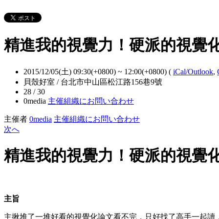
精進我的視覺力！硬派的視覺
2015/12/05(土) 09:30(+0800)
~
12:00(+0800)
(
iCal/Outlook
,
貝殼好室 / 台北市中山區松江路156巷9號
28 / 30
0media
主催組織にお問い合わせ
主催者
0media
主催組織にお問い合わせ
次へ
精進我的視覺力！硬派的視覺
主旨
主揪堆了一堆好看的視覺化論文看不完，只好找了高手一起讀