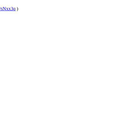
gl/sNxx3q
)