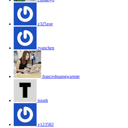
z325zoe
ryanchen
franceshuangwarmie
tough
v123582