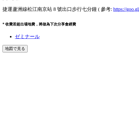
捷運蘆洲線松江南京站 8 號出口步行七分鐘 ( 參考:
https://goo.
* 收費若超出場地費，將做為下次分享會經費
ゼミナール
地図で見る