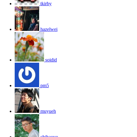
tkirby
hazelwei
soidid
pm5
muyueh
chihaoyo